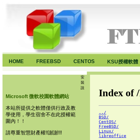
HOME
FREEBSD
CENTOS
KSU授權軟體
安
裝
說
Microsoft 微軟校園軟體網站
本站所提供之軟體僅供行政及教
學使用，學生宿舍不在此授權範
圍內！！
請尊重智慧財產權!!謝謝!!!